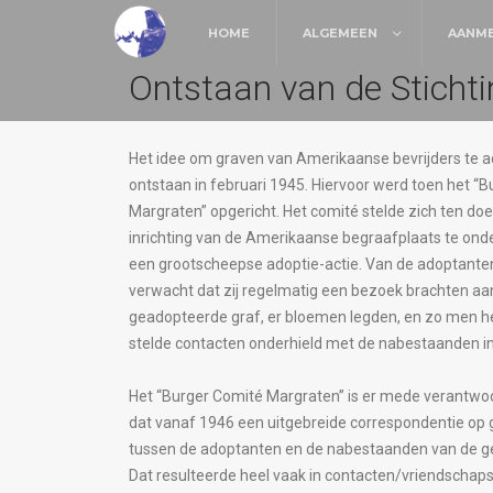
HOME
ALGEMEEN
AANM
Ontstaan van de Sticht
Het idee om graven van Amerikaanse bevrijders te a
ontstaan in februari 1945. Hiervoor werd toen het “
Margraten” opgericht. Het comité stelde zich ten do
inrichting van de Amerikaanse begraafplaats te on
een grootscheepse adoptie-actie. Van de adoptante
verwacht dat zij regelmatig een bezoek brachten aa
geadopteerde graf, er bloemen legden, en zo men het
stelde contacten onderhield met de nabestaanden i
Het “Burger Comité Margraten” is er mede verantwoo
dat vanaf 1946 een uitgebreide correspondentie o
tussen de adoptanten en de nabestaanden van de g
Dat resulteerde heel vaak in contacten/vriendschap