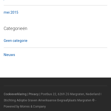
mei 2015
Categorieën
Geen categorie
Nieuws
Cookieverklaring
|
Privacy
| Postbus 22, 6269 ZG Margraten, Nederland I
Stichting Adoptie Graven Amerikaanse Begraafplaats Margraten © -
Powered by Morres & Company