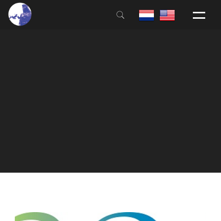
HOME
ALGEMEEN
AANMELDEN
EDUCATIE
HUISREGELS
BOEKEN & FILMS
NIEUWS
CONTACT