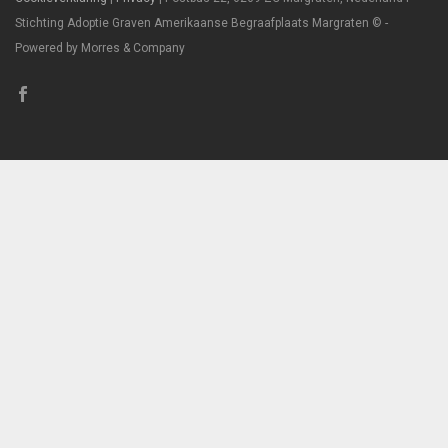
Stichting Adoptie Graven Amerikaanse Begraafplaats Margraten © -
Powered by Morres & Company