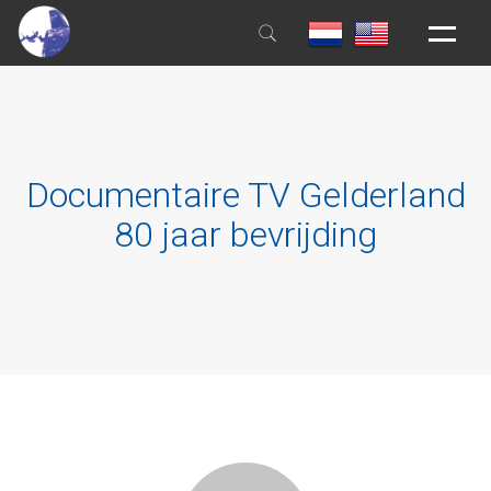
HOME
ALGEMEEN
Documentaire TV Gelderland
AANMELDEN
80 jaar bevrijding
EDUCATIE
HUISREGELS
BOEKEN & FILMS
NIEUWS
CONTACT